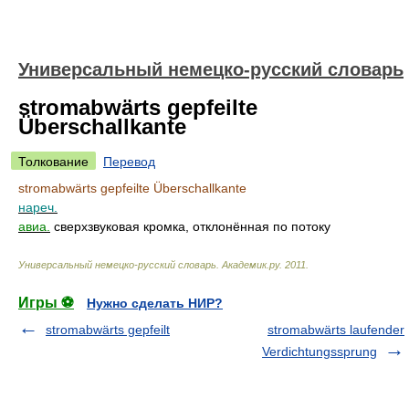
Универсальный немецко-русский словарь
stromabwärts gepfeilte
Überschallkante
Толкование
Перевод
stromabwärts gepfeilte Überschallkante
нареч.
авиа.
сверхзвуковая кромка, отклонённая по потоку
Универсальный немецко-русский словарь
.
Академик.ру
.
2011
.
Игры ⚽
Нужно сделать НИР?
stromabwärts gepfeilt
stromabwärts laufender
Verdichtungssprung